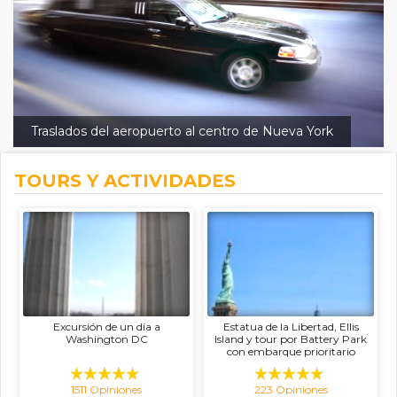
Traslados del aeropuerto al centro de Nueva York
TOURS Y ACTIVIDADES
Excursión de un día a
Estatua de la Libertad, Ellis
Washington DC
Island y tour por Battery Park
con embarque prioritario
1511 Opiniones
223 Opiniones