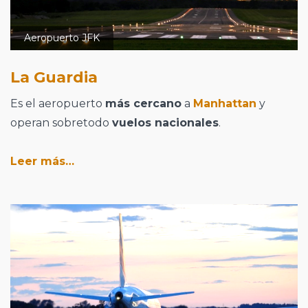
Aeropuerto JFK
La Guardia
Es el aeropuerto
más cercano
a
Manhattan
y
operan sobretodo
vuelos nacionales
.
Leer más…