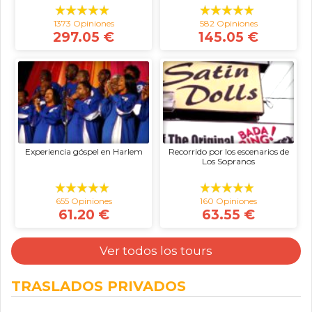
1373 Opiniones
582 Opiniones
297.05 €
145.05 €
Experiencia góspel en Harlem
Recorrido por los escenarios de
Los Sopranos
655 Opiniones
160 Opiniones
61.20 €
63.55 €
Ver todos los tours
TRASLADOS PRIVADOS