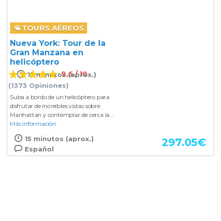
TOURS AÉREOS
Nueva York: Tour de la
Gran Manzana en
helicóptero
9,6 / 10
15 minutos (aprox.)
(1373 Opiniones)
Suba a bordo de un helicóptero para
disfrutar de increíbles vistas sobre
Manhattan y contemplar de cerca la...
Más información
15 minutos (aprox.)
297.05
€
Español