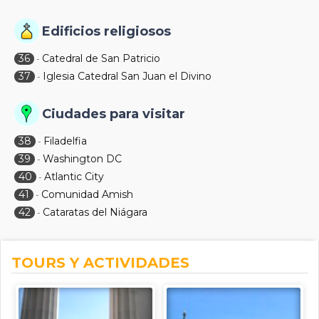
Edificios religiosos
36
Catedral de San Patricio
-
37
Iglesia Catedral San Juan el Divino
-
Ciudades para visitar
38
Filadelfia
-
39
Washington DC
-
40
Atlantic City
-
41
Comunidad Amish
-
42
Cataratas del Niágara
-
TOURS Y ACTIVIDADES