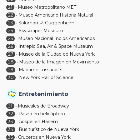
21
Museo Metropolitano MET
-
22
Museo Americano Historia Natural
-
23
Solomon R. Guggenheim
-
24
Skyscraper Museum
-
25
Museo Nacional Indios Americanos
-
26
Intrepid Sea, Air & Space Museum
-
27
Museo de la Ciudad de Nueva York
-
28
Museo de la Imagen en Movimiento
-
29
Madame Tussaud`s
-
30
New York Hall of Science
-
Entretenimiento
31
Musicales de Broadway
-
32
Paseo en helicóptero
-
33
Gospel en Harlem
-
34
Bus turístico de Nueva York
-
35
Cruceros en Nueva York
-