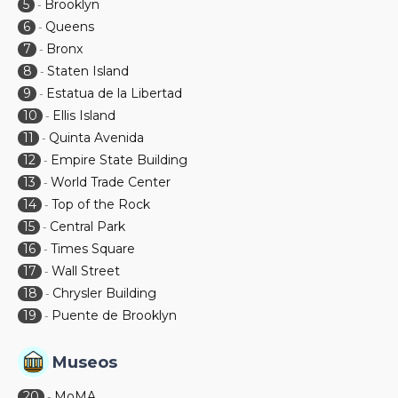
5
Brooklyn
-
6
Queens
-
7
Bronx
-
8
Staten Island
-
9
Estatua de la Libertad
-
10
Ellis Island
-
11
Quinta Avenida
-
12
Empire State Building
-
13
World Trade Center
-
14
Top of the Rock
-
15
Central Park
-
16
Times Square
-
17
Wall Street
-
18
Chrysler Building
-
19
Puente de Brooklyn
-
Museos
20
MoMA
-