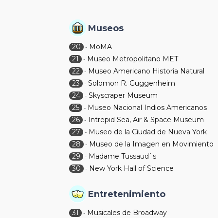
Museos
20
MoMA
-
21
Museo Metropolitano MET
-
22
Museo Americano Historia Natural
-
23
Solomon R. Guggenheim
-
24
Skyscraper Museum
-
25
Museo Nacional Indios Americanos
-
26
Intrepid Sea, Air & Space Museum
-
27
Museo de la Ciudad de Nueva York
-
28
Museo de la Imagen en Movimiento
-
29
Madame Tussaud`s
-
30
New York Hall of Science
-
Entretenimiento
31
Musicales de Broadway
-