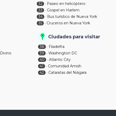
32
Paseo en helicóptero
-
33
Gospel en Harlem
-
34
Bus turístico de Nueva York
-
35
Cruceros en Nueva York
-
Ciudades para visitar
38
Filadelfia
-
 Divino
39
Washington DC
-
40
Atlantic City
-
41
Comunidad Amish
-
42
Cataratas del Niágara
-