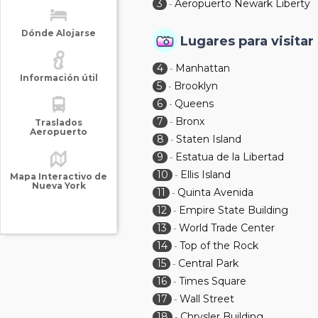
3
Aeropuerto Newark Liberty
-
Dónde Alojarse
Lugares para visitar
4
Manhattan
-
Información útil
5
Brooklyn
-
6
Queens
-
7
Bronx
-
Traslados
Aeropuerto
8
Staten Island
-
9
Estatua de la Libertad
-
10
Ellis Island
-
Mapa Interactivo de
Nueva York
11
Quinta Avenida
-
12
Empire State Building
-
13
World Trade Center
-
14
Top of the Rock
-
15
Central Park
-
16
Times Square
-
17
Wall Street
-
18
Chrysler Building
-