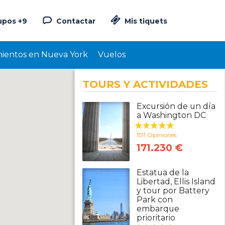
upos +9
Contactar
Mis tiquets
mientos en Nueva York
Vuelos
TOURS Y ACTIVIDADES
Excursión de un día
a Washington DC
1511 Opiniones
171.230 €
Estatua de la
Libertad, Ellis Island
y tour por Battery
Park con
embarque
prioritario