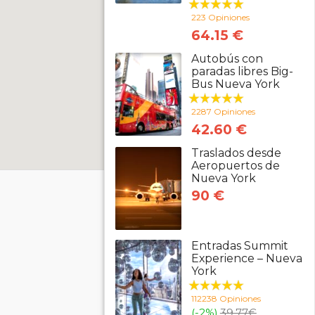
223 Opiniones
64.15 €
Autobús con
paradas libres Big-
Bus Nueva York
2287 Opiniones
42.60 €
Traslados desde
Aeropuertos de
Nueva York
90 €
Entradas Summit
Experience – Nueva
York
112238 Opiniones
(-2%)
39.77
€