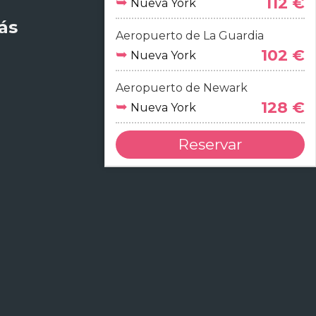
➥
112 €
Nueva York
ás
Métodos de pago
Aeropuerto de La Guardia
➥
102 €
Nueva York
Pago seguro
Aeropuerto de Newark
➥
128 €
Nueva York
Reservar